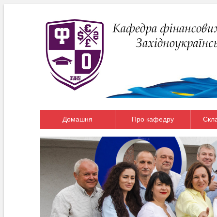
Домашня
Про кафедру
Скл