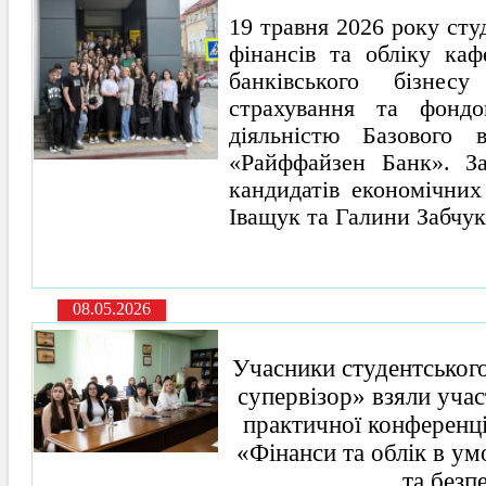
19 травня 2026 року ст
фінансів та обліку каф
банківського бізнес
страхування та фонд
діяльністю Базового 
«Райффайзен Банк». Зах
кандидатів економічних
Іващук та Галини Забчук
08.05.2026
Учасники студентського
супервізор» взяли учас
практичної конференці
«Фінанси та облік в ум
та безп