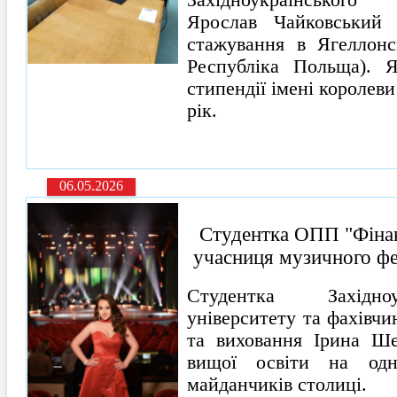
Західноукраїнського
Ярослав Чайковський 
стажування в Ягеллонсь
Республіка Польща). Я
стипендії імені королев
рік.
06.05.2026
Студентка ОПП "Фін
учасниця музичного ф
Студентка Західноу
університету та фахівчин
та виховання Ірина Ше
вищої освіти на одн
майданчиків столиці.