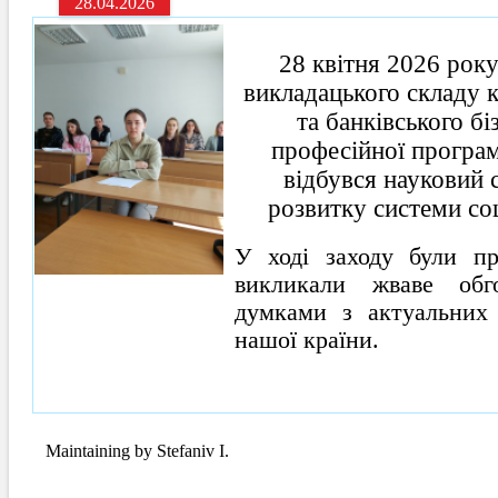
28.04.2026
28 квітня 2026 року
викладацького складу 
та банківського бі
професійної програм
відбувся науковий 
розвитку системи соц
У ході заходу були пре
викликали жваве обг
думками з актуальних 
нашої країни.
Maintaining by Stefaniv I.